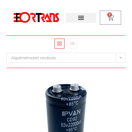
0
Alapértelmezett rendezés