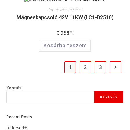
Hegesztőgép alkatrészek
Mágneskapcsoló 42V 11KW (LC1-D2510)
9.258
Ft
Kosárba teszem
1
2
3
Keresés
KERESÉS
Recent Posts
Hello world!