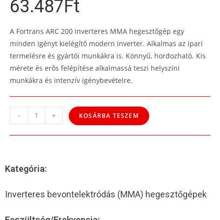
63.487
Ft
A Fortrans ARC 200 inverteres MMA hegesztőgép egy
minden igényt kielégítő modern inverter. Alkalmas az ipari
termelésre és gyártói munkákra is. Könnyű, hordozható. Kis
mérete és erős felépítése alkalmassá teszi helyszíni
munkákra és intenzív igénybevételre.
-
+
KOSÁRBA TESZEM
Kategória:
Inverteres bevontelektródás (MMA) hegesztőgépek
Feszültség/Frekvencia: