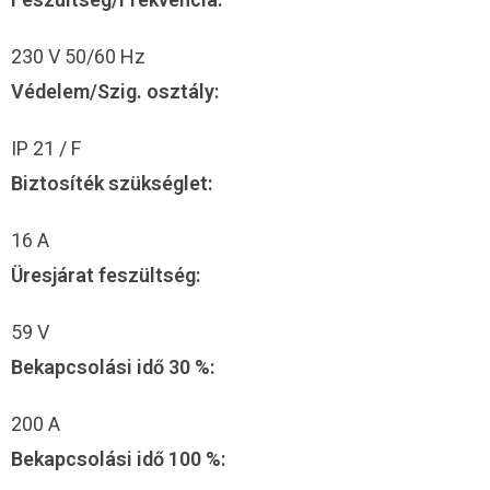
230 V 50/60 Hz
Védelem/Szig. osztály:
IP 21 / F
Biztosíték szükséglet:
16 A
Üresjárat feszültség:
59 V
Bekapcsolási idő 30 %:
200 A
Bekapcsolási idő 100 %: