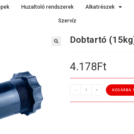
épek
Huzaltoló rendszerek
Alkatrészek
Szervíz
Dobtartó (15kg
🔍
4.178
Ft
-
+
KOSÁRBA 