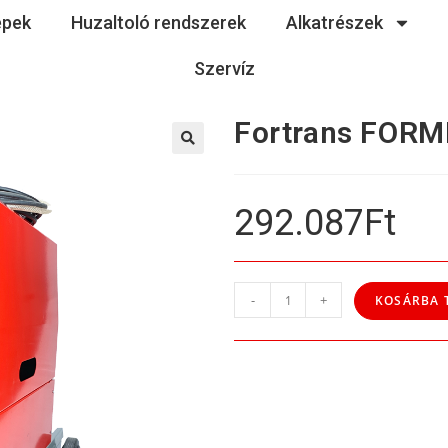
épek
Huzaltoló rendszerek
Alkatrészek
Szervíz
Fortrans FORM
292.087
Ft
-
+
KOSÁRBA 