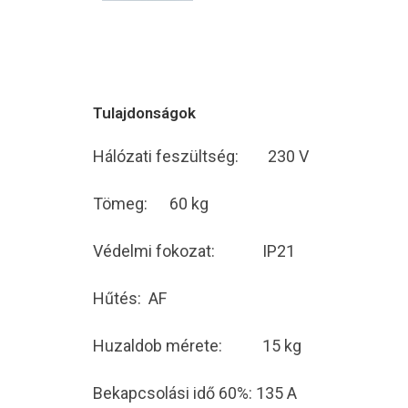
Tulajdonságok
Hálózati feszültség: 230 V
Tömeg: 60 kg
Védelmi fokozat: IP21
Hűtés: AF
Huzaldob mérete: 15 kg
Bekapcsolási idő 60%: 135 A