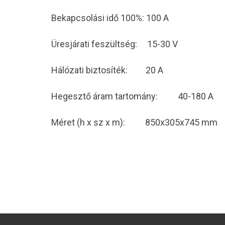
Bekapcsolási idő 100%: 100 A
Üresjárati feszültség: 15-30 V
Hálózati biztosíték: 20 A
Hegesztő áram tartomány: 40-180 A
Méret (h x sz x m): 850x305x745 mm