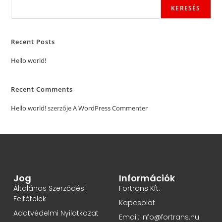
KERESÉS
Recent Posts
Hello world!
Recent Comments
Hello world!
szerzője
A WordPress Commenter
Jog
Információk
Általános Szerződési
Fortrans Kft.
Feltételek
Kapcsolat
Adatvédelmi Nyilatkozat
Email: info@fortrans.hu