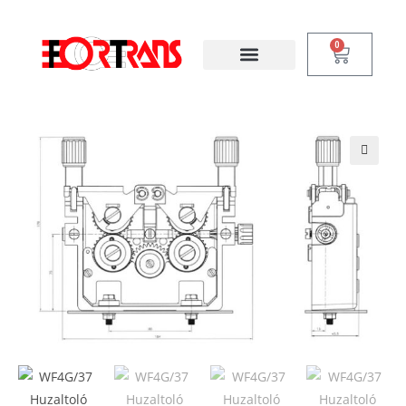
0
Huzaltoló rendszerek
🔍