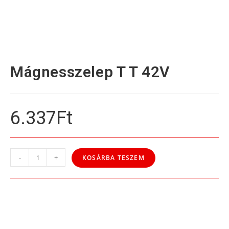
Mágnesszelep T T 42V
6.337
Ft
-
+
KOSÁRBA TESZEM