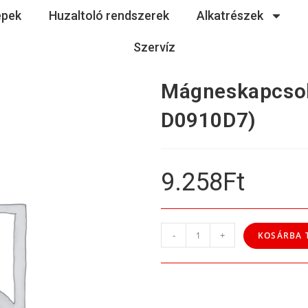
épek
Huzaltoló rendszerek
Alkatrészek
Szervíz
Mágneskapcsol
D0910D7)
9.258
Ft
-
+
KOSÁRBA 