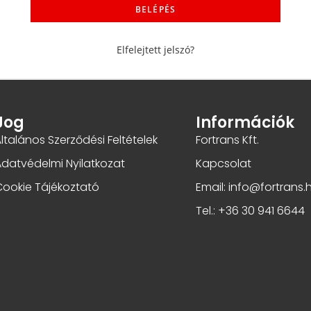
BELÉPÉS
Elfelejtett jelszó?
Jog
Információk
ltalános Szerződési Feltételek
Fortrans Kft.
Adatvédelmi Nyilatkozat
Kapcsolat
Cookie Tájékoztató
Email: info@fortrans.
Tel.: +36 30 941 6644