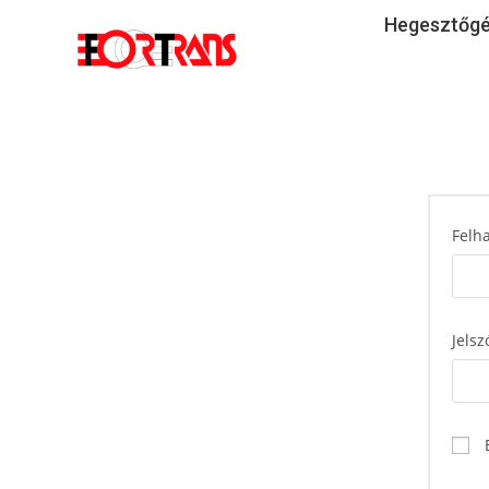
Hegesztőg
Felh
Jels