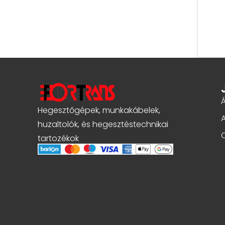
Á
Hegesztőgépek, munkakábelek,
huzaltolók, és hegesztéstechnikai
tartozékok