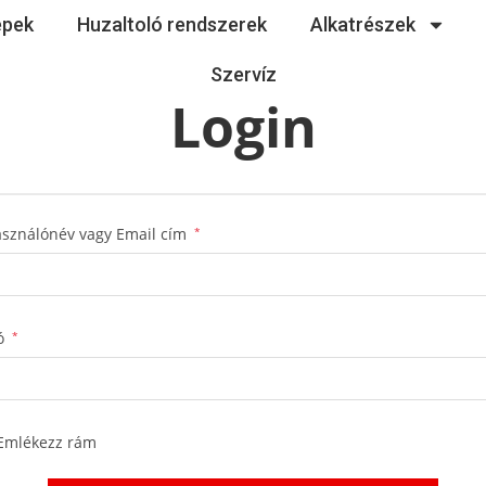
épek
Huzaltoló rendszerek
Alkatrészek
Szervíz
Login
asználónév vagy Email cím
*
zó
*
Emlékezz rám